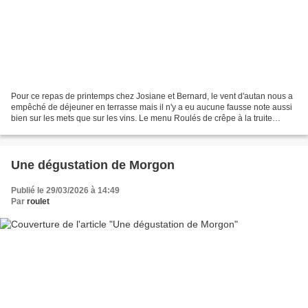
Pour ce repas de printemps chez Josiane et Bernard, le vent d'autan nous a
empêché de déjeuner en terrasse mais il n'y a eu aucune fausse note aussi
bien sur les mets que sur les vins. Le menu Roulés de crêpe à la truite
fumée des Pyrénées. Gressins Velouté...
Une dégustation de Morgon
Publié le 29/03/2026 à 14:49
Par
roulet