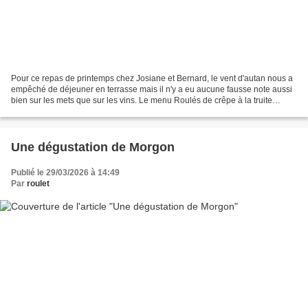
Pour ce repas de printemps chez Josiane et Bernard, le vent d'autan nous a
empêché de déjeuner en terrasse mais il n'y a eu aucune fausse note aussi
bien sur les mets que sur les vins. Le menu Roulés de crêpe à la truite
fumée des Pyrénées. Gressins Velouté...
Une dégustation de Morgon
Publié le 29/03/2026 à 14:49
Par
roulet