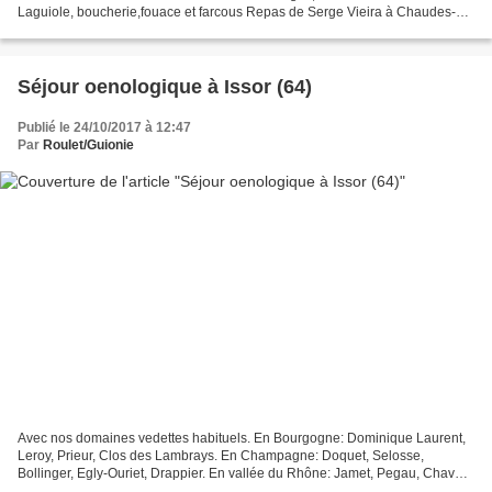
Laguiole, boucherie,fouace et farcous Repas de Serge Vieira à Chaudes-
Aygues Deux étoiles au Michelin...
Séjour oenologique à Issor (64)
Publié le 24/10/2017 à 12:47
Par
Roulet/Guionie
Avec nos domaines vedettes habituels. En Bourgogne: Dominique Laurent,
Leroy, Prieur, Clos des Lambrays. En Champagne: Doquet, Selosse,
Bollinger, Egly-Ouriet, Drappier. En vallée du Rhône: Jamet, Pegau, Chave.
En Loire: Bréjeon. Mais aussi quelques nouveaux...