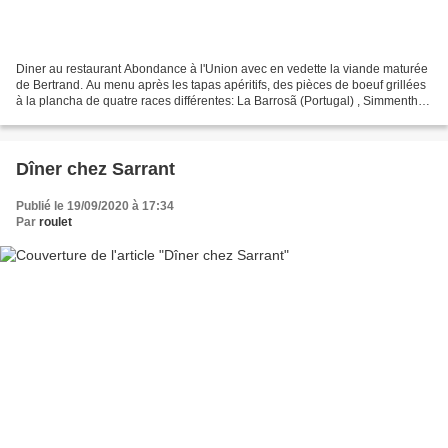
Diner au restaurant Abondance à l'Union avec en vedette la viande maturée
de Bertrand. Au menu après les tapas apéritifs, des pièces de boeuf grillées
à la plancha de quatre races différentes: La Barrosã (Portugal) , Simmenthal
(race suisse mais celle-ci...
Dîner chez Sarrant
Publié le 19/09/2020 à 17:34
Par
roulet