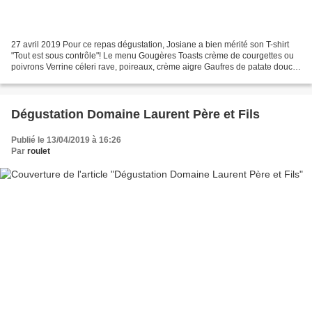
27 avril 2019 Pour ce repas dégustation, Josiane a bien mérité son T-shirt
"Tout est sous contrôle"! Le menu Gougères Toasts crème de courgettes ou
poivrons Verrine céleri rave, poireaux, crème aigre Gaufres de patate douce,
saumon fumé et avocat Filet...
Dégustation Domaine Laurent Père et Fils
Publié le 13/04/2019 à 16:26
Par
roulet