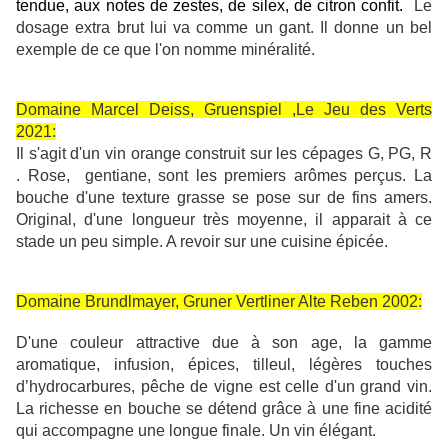
tendue, aux notes de zestes, de silex, de citron confit.
Le
dosage extra brut lui va comme un gant. Il donne un bel
exemple de ce que l'on nomme minéralité.
Domaine Marcel Deiss, Gruenspiel ,Le Jeu des Verts
2021:
Il s'agit d'un vin orange construit sur les cépages G, PG, R
. Rose, gentiane, sont les premiers arômes perçus. La
bouche d'une texture grasse se pose sur de fins amers.
Original, d'une longueur très moyenne, il apparait à ce
stade un peu simple. A revoir sur une cuisine épicée.
Domaine Brundlmayer, Gruner Vertliner Alte Reben 2002:
D'une couleur attractive due à son age, la gamme
aromatique, infusion, épices, tilleul, légères touches
d’hydrocarbures, pêche de vigne est celle d'un grand vin.
La richesse en bouche se détend grâce à une fine acidité
qui accompagne une longue finale. Un vin élégant.