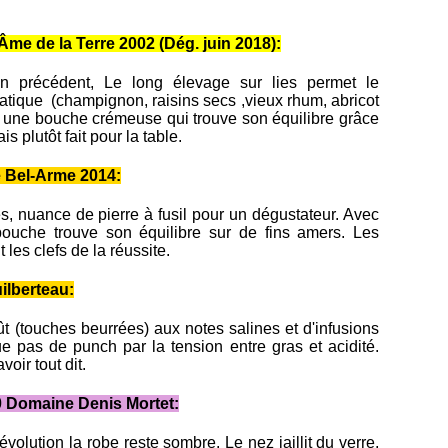
e de la Terre 2002 (Dég. juin 2018):
in précédent, Le long élevage sur lies permet le
tique (champignon, raisins secs ,vieux rhum, abricot
 une bouche crémeuse qui trouve son équilibre grâce
ais plutôt fait pour la table.
e Bel-Arme 2014:
, nuance de pierre à fusil pour un dégustateur. Avec
 bouche trouve son équilibre sur de fins amers. Les
 les clefs de la réussite.
lberteau:
ût (touches beurrées) aux notes salines et d'infusions
 pas de punch par la tension entre gras et acidité.
voir tout dit.
 Domaine Denis Mortet:
volution la robe reste sombre. Le nez jaillit du verre,