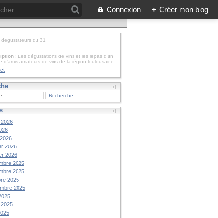
Connexion
+
Créer mon blog
: degustateurs du 31
iption
: Les dégustations de vins et les repas d'un
e d'amis amateurs de vins de la région toulousaine.
ct
che
s
t 2026
026
 2026
er 2026
er 2026
mbre 2025
mbre 2025
re 2025
embre 2025
2025
t 2025
2025