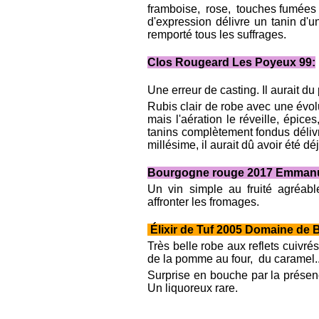
framboise, rose, touches fumées 
d'expression délivre un tanin d'u
remporté tous les suffrages.
Clos Rougeard Les Poyeux 99:
Une erreur de casting. Il aurait d
Rubis clair de robe avec une évol
mais l'aération le réveille, épice
tanins complètement fondus délivr
millésime, il aurait dû avoir été dé
Bourgogne rouge 2017 Emmanu
Un vin simple au fruité agréable 
affronter les fromages.
Élixir de Tuf 2005 Domaine de Be
Très belle robe aux reflets cuivré
de la pomme au four, du caramel..
Surprise en bouche par la présence
Un liquoreux rare.