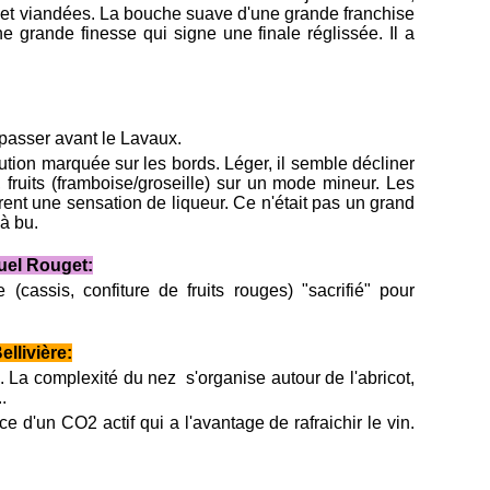
et viandées. La bouche suave d'une grande franchise
ne grande finesse qui signe une finale réglissée. Il a
u passer avant le Lavaux.
ution marquée sur les bords. Léger, il semble décliner
s, fruits (framboise/groseille) sur un mode mineur. Les
ent une sensation de liqueur. Ce n'était pas un grand
jà bu.
el Rouget:
(cassis, confiture de fruits rouges) "sacrifié" pour
llivière:
s. La complexité du nez s'organise autour de l'abricot,
.
 d'un CO2 actif qui a l'avantage de rafraichir le vin.