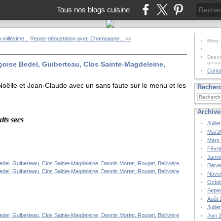
Tous nos blogs cuisine
 millésime...
Repas-dégustation avec Champagne... >>
Blog
Descr
group
oise Bedel, Guiberteau, Clos Sainte-Magdeleine,
Conta
Noëlle et Jean-Claude avec un sans faute sur le menu et les
Recher
Archive
uits secs
Juille
Mai 2
Mars
Févri
Janvi
Déce
Nove
Octob
Sept
Août 
Juille
Juin 