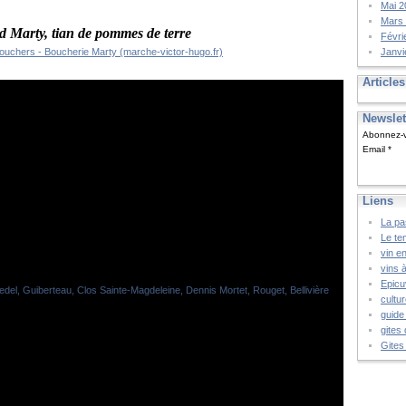
Mai 2
Mars
d Marty, tian de pommes de terre
Févri
uchers - Boucherie Marty (marche-victor-hugo.fr)
Janvi
Article
Newslet
Abonnez-vo
Email
Liens
La pa
Le te
vin e
vins 
Epicu
cultu
guide
gites 
Gites