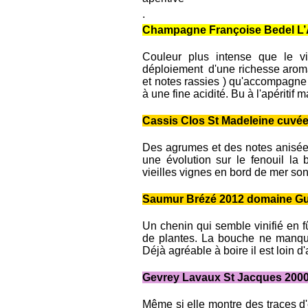
.
Champagne Françoise Bedel L’Âm
Couleur plus intense que le v
déploiement d'une richesse aroma
et notes rassies ) qu'accompagne
à une fine acidité. Bu à l'apéritif m
Cassis Clos St Madeleine cuvé
Des agrumes et des notes anisées
une évolution sur le fenouil la
vieilles vignes en bord de mer sont
Saumur Brézé 2012 domaine Gui
Un chenin qui semble vinifié en f
de plantes. La bouche ne manque
Déjà agréable à boire il est loin d'a
Gevrey Lavaux St Jacques 2000
Même si elle montre des traces d'é