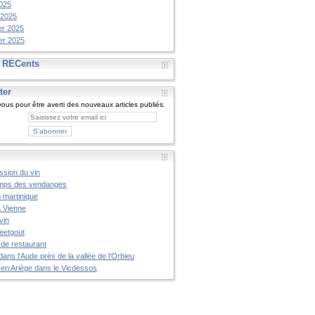
025
 2025
er 2025
er 2025
s RÉCents
ter
us pour être averti des nouveaux articles publiés.
ssion du vin
mps des vendanges
n martinique
à Vienne
vin
reetgout
 de restaurant
dans l'Aude près de la vallée de l'Orbieu
 en Ariège dans le Vicdessos