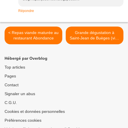
Répondre
< Repas viande maturée au
Grande dégustation à
restaurant Abondance
Saint-Jean de Buèges (vins
de Champagne, Alsace,
Bourgogne, Côte-Rôtie,
Châteauneuf-du-Pape) >
Hébergé par Overblog
Top articles
Pages
Contact
Signaler un abus
C.G.U.
Cookies et données personnelles
Préférences cookies