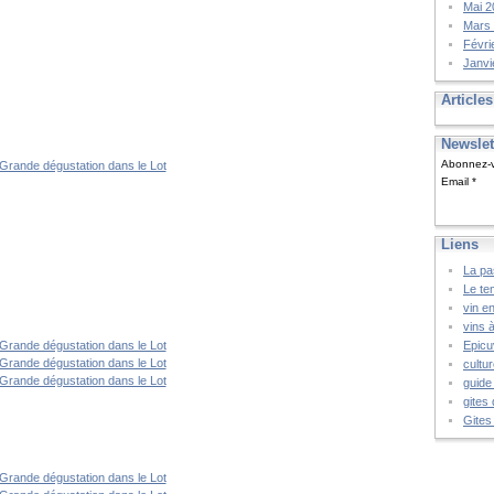
Mai 2
Mars
Févri
Janvi
Article
Newslet
Abonnez-vo
Email
Liens
La pa
Le te
vin e
vins 
Epicu
cultu
guide
gites 
Gites