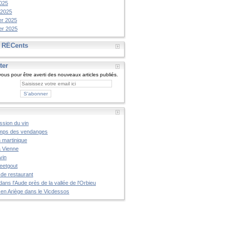
025
 2025
er 2025
er 2025
s RÉCents
ter
us pour être averti des nouveaux articles publiés.
ssion du vin
mps des vendanges
n martinique
à Vienne
vin
reetgout
 de restaurant
dans l'Aude près de la vallée de l'Orbieu
 en Ariège dans le Vicdessos