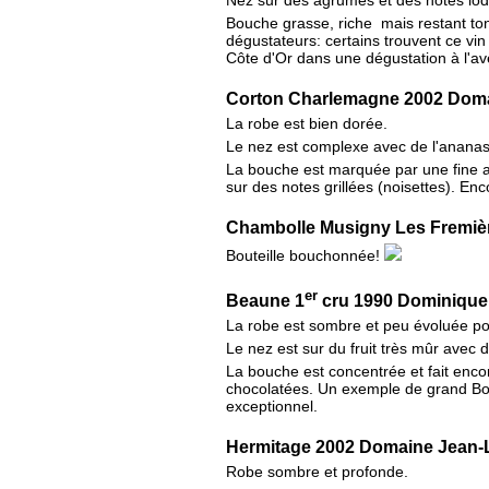
Bouche grasse, riche mais restant ton
dégustateurs: certains trouvent ce vin
Côte d'Or dans une dégustation à l'av
Corton Charlemagne 2002 Doma
La robe est bien dorée.
Le nez est complexe avec de l'ananas,
La bouche est marquée par une fine ac
sur des notes grillées (noisettes). Enc
Chambolle Musigny Les Fremiè
Bouteille bouchonnée!
er
Beaune 1
cru 1990 Dominique
La robe est sombre et peu évoluée po
Le nez est sur du fruit très mûr avec 
La bouche est concentrée et fait encor
chocolatées. Un exemple de grand Bou
exceptionnel.
Hermitage 2002 Domaine Jean-
Robe sombre et profonde.