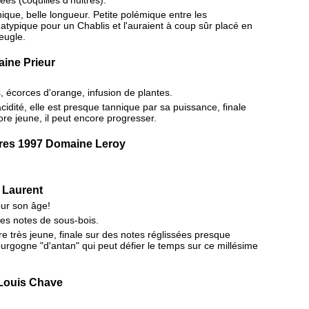
ique, belle longueur. Petite polémique entre les
 atypique pour un Chablis et l'auraient à coup sûr placé en
eugle.
ine Prieur
 écorces d'orange, infusion de plantes.
idité, elle est presque tannique par sa puissance, finale
ore jeune, il peut encore progresser.
res 1997 Domaine Leroy
 Laurent
ur son âge!
des notes de sous-bois.
e très jeune, finale sur des notes réglissées presque
rgogne "d'antan" qui peut défier le temps sur ce millésime
Louis Chave