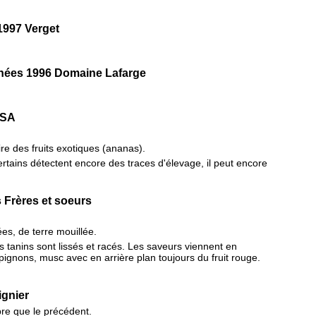
1997 Verget
nées 1996 Domaine Lafarge
 SA
ire des fruits exotiques (ananas).
rtains détectent encore des traces d'élevage, il peut encore
Frères et soeurs
es, de terre mouillée.
s tanins sont lissés et racés. Les saveurs viennent en
pignons, musc avec en arrière plan toujours du fruit rouge.
ignier
re que le précédent.