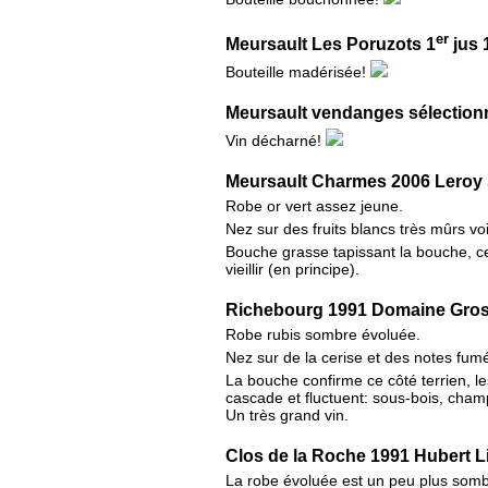
er
Meursault Les Poruzots 1
jus 
Bouteille madérisée!
Meursault vendanges sélection
Vin décharné!
Meursault Charmes 2006 Leroy
Robe or vert assez jeune.
Nez sur des fruits blancs très mûrs vo
Bouche grasse tapissant la bouche, ce
vieillir (en principe).
Richebourg 1991 Domaine Gros 
Robe rubis sombre évoluée.
Nez sur de la cerise et des notes fumé
La bouche confirme ce côté terrien, le
cascade et fluctuent: sous-bois, cham
Un très grand vin.
Clos de la Roche 1991 Hubert L
La robe évoluée est un peu plus somb