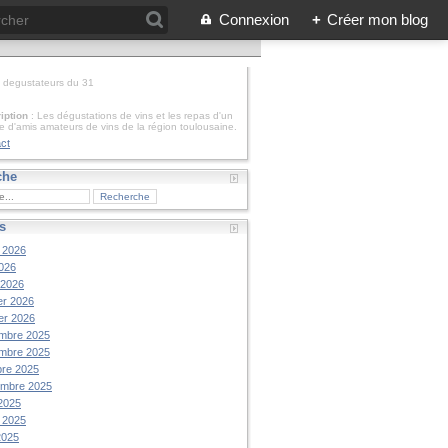
Connexion
+
Créer mon blog
: degustateurs du 31
iption
: Les dégustations de vins et les repas d'un
e d'amis amateurs de vins de la région toulousaine.
ct
che
s
t 2026
026
 2026
er 2026
er 2026
mbre 2025
mbre 2025
re 2025
embre 2025
2025
t 2025
2025