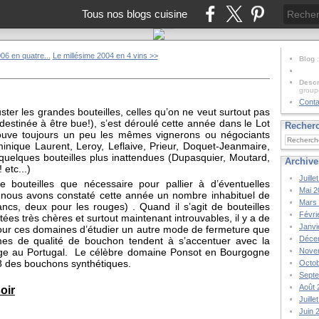
Tous nos blogs cuisine
06 en quatre...
Le millésime 2004 en 4 vins >>
Blog
Descr
group
Conta
er les grandes bouteilles, celles qu’on ne veut surtout pas
destinée à être bue!), s’est déroulé cette année dans le Lot
Recher
ouve toujours un peu les mêmes vignerons ou négociants
nique Laurent, Leroy, Leflaive, Prieur, Doquet-Jeanmaire,
et quelques bouteilles plus inattendues (Dupasquier, Moutard,
Archive
etc...)
Juille
uteilles que nécessaire pour pallier à d’éventuelles
Mai 2
r nous avons constaté cette année un nombre inhabituel de
Mars
ancs, deux pour les rouges) . Quand il s’agit de bouteilles
Févri
es très chères et surtout maintenant introuvables, il y a de
Janvi
s pour ces domaines d’étudier un autre mode de fermeture que
Déce
mes de qualité de bouchon tendent à s’accentuer avec la
iège au Portugal. Le célèbre domaine Ponsot en Bourgogne
Nove
08 des bouchons synthétiques.
Octob
Sept
Août 
oir
Juille
Juin 