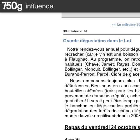
<< Le millésime 20
30 octobre 2014
Grande dégustation dans le Lot
Notre rendez-vous annuel pour dégust
recracher (car le vin est une boisson 
à Flaugnac. Au programme, on retr
habituels (Chave, Jamet, Rayas, Domi
Bollinger, Moncuit, Bollinger, etc..) 
Durand-Perron, Parcé, Cidre de glace! 
Nous emmenons toujours plus de bo
défaillances. Bien nous en a pris ca
bouteilles abîmées (trois pour les bl
provenant de domaines réputés, acheté
quoi râler ! Il serait peut-être temp
le bouchon en liège car les problè
dégradation des forêts de chênes-l
montre la voie en utilisant depuis 20
Repas du vendredi 24 octobre s
Apéritifs