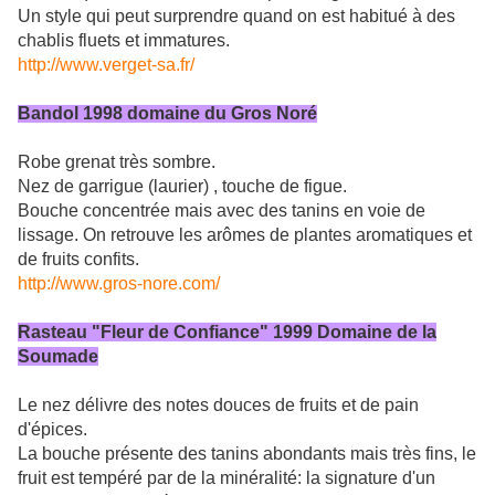
Un style qui peut surprendre quand on est habitué à des
chablis fluets et immatures.
http://www.verget-sa.fr/
Bandol 1998 domaine du Gros Noré
Robe grenat très sombre.
Nez de garrigue (laurier) , touche de figue.
Bouche concentrée mais avec des tanins en voie de
lissage. On retrouve les arômes de plantes aromatiques et
de fruits confits.
http://www.gros-nore.com/
Rasteau "Fleur de Confiance" 1999 Domaine de la
Soumade
Le nez délivre des notes douces de fruits et de pain
d'épices.
La bouche présente des tanins abondants mais très fins, le
fruit est tempéré par de la minéralité: la signature d'un