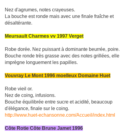
Nez d'agrumes, notes crayeuses.
La bouche est ronde mais avec une finale fraîche et
désaltérante.
Meursault Charmes vv 1997 Verget
Robe dorée. Nez puissant à dominante beurrée, poire.
Bouche ronde très grasse avec des notes grillées, elle
imprègne longuement les papilles.
Vouvray Le Mont 1996 moelleux Domaine Huet
Robe vieil or.
Nez de coing, infusions.
Bouche équilibrée entre sucre et acidité, beaucoup
d'élégance, finale sur le coing.
http://www.huet-echansonne.com/Accueil/index.html
Côte Rotie Côte Brune Jamet 1996