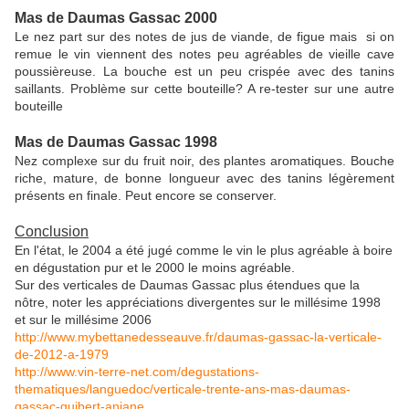
Mas de Daumas Gassac 2000
Le nez part sur des notes de jus de viande, de figue mais si on
remue le vin viennent des notes peu agréables de vieille cave
poussièreuse. La bouche est un peu crispée avec des tanins
saillants. Problème sur cette bouteille? A re-tester sur une autre
bouteille
Mas de Daumas Gassac 1998
Nez complexe sur du fruit noir, des plantes aromatiques. Bouche
riche, mature, de bonne longueur avec des tanins légèrement
présents en finale. Peut encore se conserver.
Conclusion
En l'état, le 2004 a été jugé comme le vin le plus agréable à boire
en dégustation pur et le 2000 le moins agréable.
Sur des verticales de Daumas Gassac plus étendues que la
nôtre, noter les appréciations divergentes sur le millésime 1998
et sur le millésime 2006
http://www.mybettanedesseauve.fr/daumas-gassac-la-verticale-
de-2012-a-1979
http://www.vin-terre-net.com/degustations-
thematiques/languedoc/verticale-trente-ans-mas-daumas-
gassac-guibert-aniane