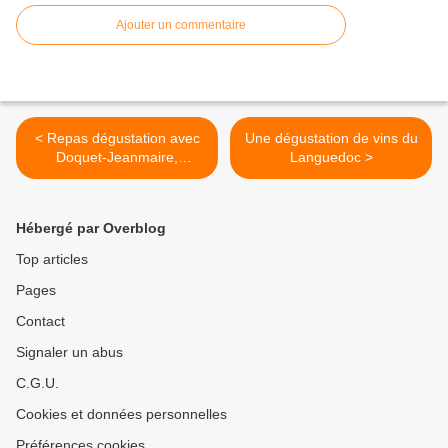
Ajouter un commentaire
< Repas dégustation avec
Une dégustation de vins du
Doquet-Jeanmaire,
Languedoc >
Moncuit, Olivier Pithon,
Antoine Arena, Leroy,
Thierry Allemand,
Hébergé par Overblog
Mouscaillo
Top articles
Pages
Contact
Signaler un abus
C.G.U.
Cookies et données personnelles
Préférences cookies