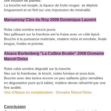
une infusion de plantes.
La bouche est souple, la liqueur de fruits rouges se déploie
longuement et on finit sur une impression de minéralité.
Marsannay Clos du Roy 2009 Dominique Laurent
Robe rubis sombre encore jeune
Nez jaillissant sur la frambois eet la fraise avec un côté épicé.
Bouche à la puissance maîtrisée, matière mûre et enrobée, finale
longue, fruitée et poivrée.
Alsace Burlenberg "La Colline Brulée" 2008 Domaine
Marcel Deiss
Robe rubis sombre dégradé sur la tranche
Nez sur la framboise, le kirsch, notes fumées et sous-bois.
Bouche avec des tanins encore un peu saillants (plus sensibles
en dégustation pure qu'à table), matière dense rafraîchit par une
fine acidité.
Vins d'Alsace en complantation - Domaine Marcel Deiss
Conclusion